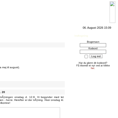
06. August 2026 15:09
Indlogning
Brugernavn
Kodeord
Har du glemt dit kodeord?
Få tilsendt et nyt ved at klikke
 maj til august).
her
.
. 20
trÃ¦ningen onsdag d. 12.8. Vi begynder med let
n - herre. Herefter er der trÃ¦ning. Hver onsdag kl.
velkomne!