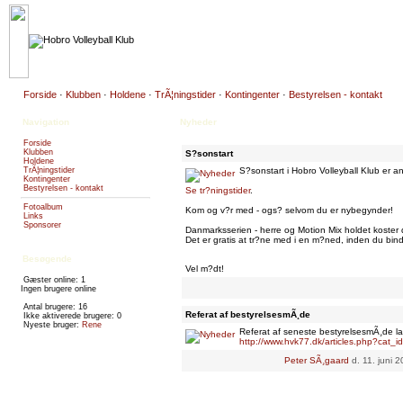
Forside
·
Klubben
·
Holdene
·
TrÃ¦ningstider
·
Kontingenter
·
Bestyrelsen - kontakt
Navigation
Nyheder
Forside
Klubben
S?sonstart
Holdene
TrÃ¦ningstider
S?sonstart i Hobro Volleyball Klub er 
Kontingenter
Bestyrelsen - kontakt
Se tr?ningstider
.
Fotoalbum
Kom og v?r med - ogs? selvom du er nybegynder!
Links
Sponsorer
Danmarksserien - herre og Motion Mix holdet koster de
Det er gratis at tr?ne med i en m?ned, inden du bin
Besøgende
Vel m?dt!
Gæster online: 1
Ingen brugere online
Antal brugere: 16
Referat af bestyrelsesmÃ¸de
Ikke aktiverede brugere: 0
Nyeste bruger:
Rene
Referat af seneste bestyrelsesmÃ¸de l
http://www.hvk77.dk/articles.php?cat_i
Peter SÃ¸gaard
d. 11. juni 