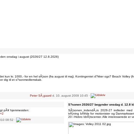
anden onsdag i august (2026/27 12.8.2026)
t kun kr. 1000,- for en hel sÃ¦son (fra august til maj). Kontingentet d?kker ogs? Beach Volley (fra
der dig til et s?sonmedlemskab.
Peter SÃ¸gaard
d. 10. august 2009 10:45 ·
S?sonen 2026/27 begynder onsdag d. 12.8 kl
agt pÃ¥ hjemmesiden:
SÃ¦sonen indendÃ¸rs 2026-27 indleder med 
d=2
trÃ¦ning bÃ¥de for motionister og Danmarksserie
20 i Hobro IdrÃ¦tscenter. Alle interesserede er 
2010 08:52 ·